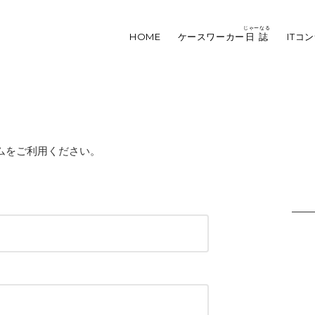
じゃーなる
HOME
ケースワーカー
日誌
ITコ
ムをご利用ください。